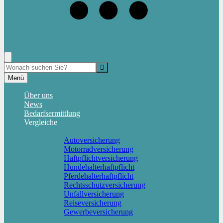
+49 (9543) 419934
Rufen Sie uns an, wir berate Sie gerne!
Suche
Menü
Über uns
News
Bedarfsermittlung
Vergleiche
Sach und KFZ
Autoversicherung
Motorradversicherung
Haftpflichtversicherung
Hundehalterhaftpflicht
Pferdehalterhaftpflicht
Rechtsschutzversicherung
Unfallversicherung
Reiseversicherung
Gewerbeversicherung
Wohnung & Haus